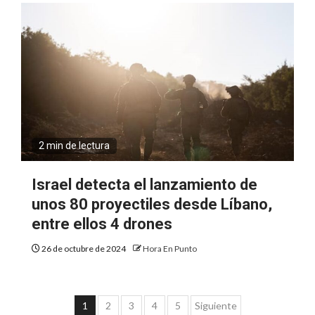
2 min de lectura
Israel detecta el lanzamiento de
unos 80 proyectiles desde Líbano,
entre ellos 4 drones
26 de octubre de 2024
Hora En Punto
Paginación
1
2
3
4
5
Siguiente