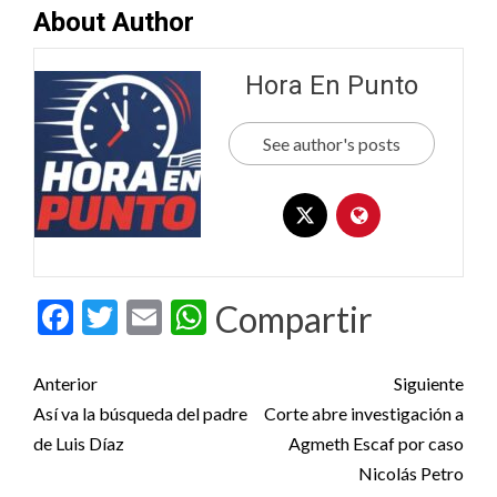
About Author
Hora En Punto
See author's posts
Facebook
Twitter
Email
WhatsApp
Compartir
Post
Anterior
Siguiente
navigation
Así va la búsqueda del padre
Corte abre investigación a
de Luis Díaz
Agmeth Escaf por caso
Nicolás Petro