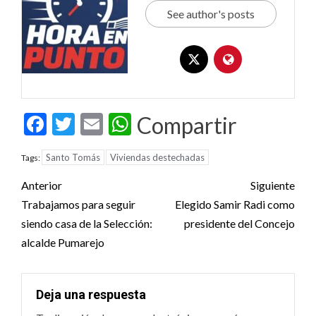
See author's posts
Facebook
Twitter
Email
WhatsApp
Compartir
Santo Tomás
Viviendas destechadas
Tags:
Post
Anterior
Siguiente
navigation
Trabajamos para seguir
Elegido Samir Radi como
siendo casa de la Selección:
presidente del Concejo
alcalde Pumarejo
Deja una respuesta