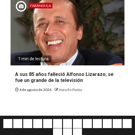
FARÁNDULA
1 min de lectura
A sus 85 años falleció Alfonso Lizarazo; se
fue un grande de la televisión
4 de agosto de 2026
Hora En Punto
Quiénes
Escríbanos
Crónicas
Nacionales
Barranquilla
Mundo
Judiciales
Regionales
Educación
Deportes
Opinión
Política
Atl
somos
Cultura
Home
Salud