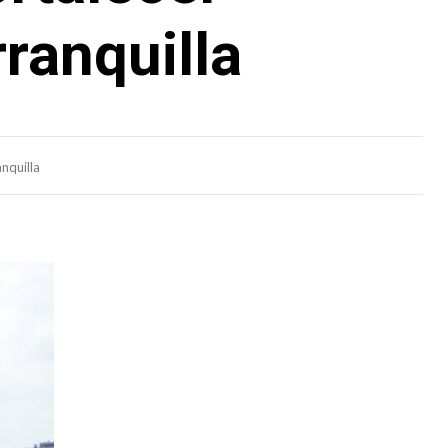
rranquilla
nquilla