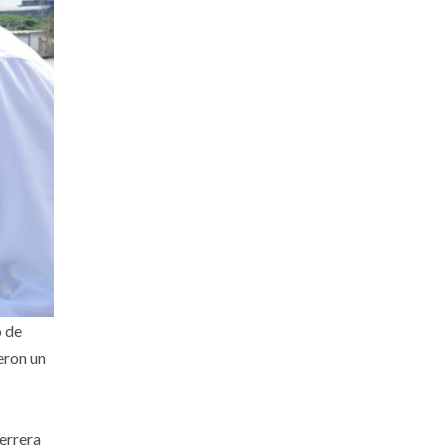
o de
eron un
Herrera