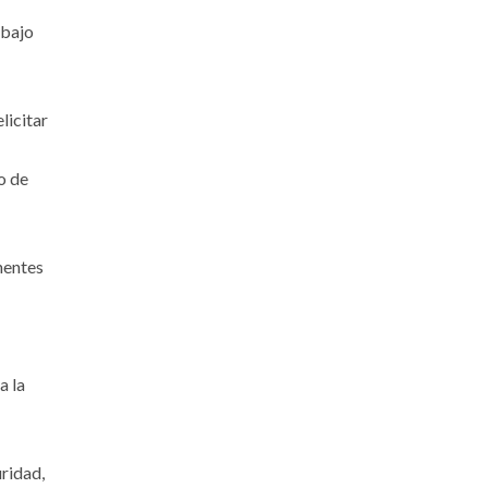
 bajo
licitar
o de
nentes
a la
ridad,