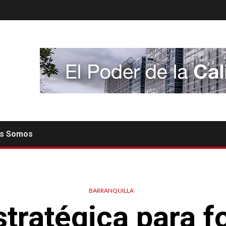
es Somos
BARRANQUILLA
tratégica para f