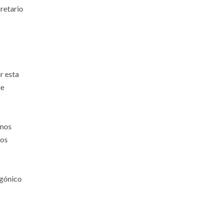
cretario
r esta
de
 nos
mos
agónico