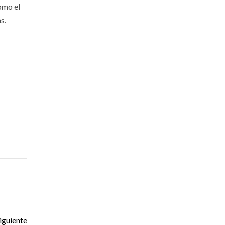
omo el
s.
iguiente