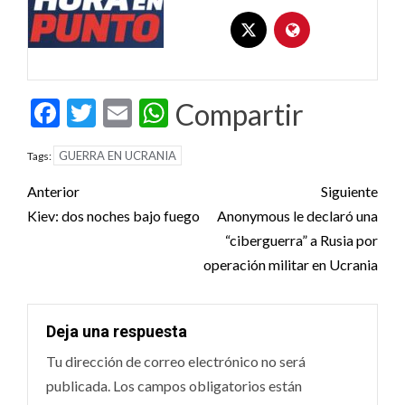
Facebook
Twitter
Email
WhatsApp
Compartir
GUERRA EN UCRANIA
Tags:
Post
Anterior
Siguiente
navigation
Kiev: dos noches bajo fuego
Anonymous le declaró una
“ciberguerra” a Rusia por
operación militar en Ucrania
Deja una respuesta
Tu dirección de correo electrónico no será
publicada.
Los campos obligatorios están