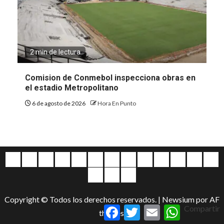
2 min de lectura
Comision de Conmebol inspecciona obras en
el estadio Metropolitano
6 de agosto de 2026
Hora En Punto
Quiénes
Escríbanos
Crónicas
Nacionales
Barranquilla
Mundo
Judiciales
Regionales
Educación
Deportes
Opinión
Política
Atl
somos
Cultura
Home
Salud
&
Copyright © Todos los derechos reservados.
|
Newsium
por AF
Entretenimiento
Facebook
Twitter
Email
WhatsApp
Compartir
themes.