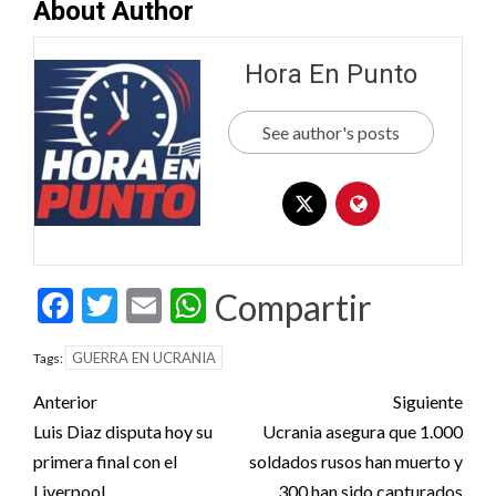
About Author
Hora En Punto
See author's posts
Facebook
Twitter
Email
WhatsApp
Compartir
GUERRA EN UCRANIA
Tags:
Post
Anterior
Siguiente
navigation
Luis Diaz disputa hoy su
Ucrania asegura que 1.000
primera final con el
soldados rusos han muerto y
Liverpool
300 han sido capturados