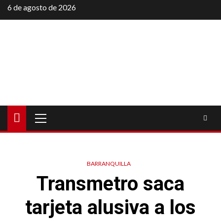
Saltar
6 de agosto de 2026
al
contenido
Menú
principal
BARRANQUILLA
Transmetro saca
tarjeta alusiva a los