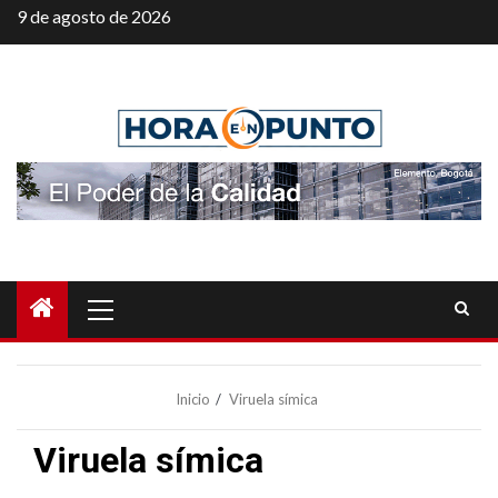
Saltar
9 de agosto de 2026
al
contenido
Menú
principal
Inicio
Viruela símica
Viruela símica