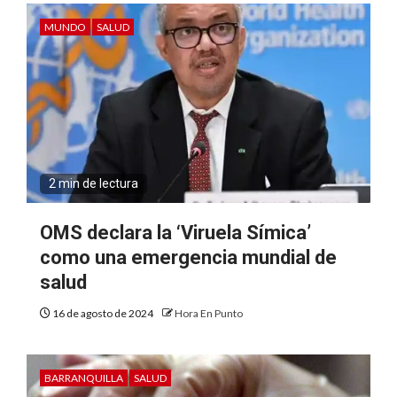
MUNDO
SALUD
2 min de lectura
OMS declara la ‘Viruela Símica’
como una emergencia mundial de
salud
16 de agosto de 2024
Hora En Punto
BARRANQUILLA
SALUD