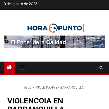
Saltar
8 de agosto de 2026
al
contenido
Menú
principal
Inicio
VIOLENCOIA EN BARRANQUILLA
VIOLENCOIA EN