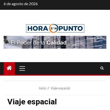
Saltar
6 de agosto de 2026
al
contenido
Menú
principal
Inicio
Viaje espacial
Viaje espacial