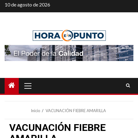
Saltar
10 de agosto de 2026
al
contenido
Menú
principal
Inicio
VACUNACIÓN FIEBRE AMARILLA
VACUNACIÓN FIEBRE