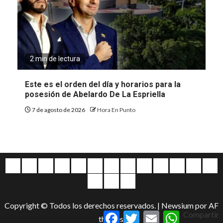
2 min de lectura
Este es el orden del día y horarios para la
posesión de Abelardo De La Espriella
7 de agosto de 2026
Hora En Punto
Quiénes
Escríbanos
Crónicas
Nacionales
Barranquilla
Mundo
Judiciales
Regionales
Educación
Deportes
Opinión
Política
Atl
somos
Cultura
Home
Salud
&
Copyright © Todos los derechos reservados.
|
Newsium
por AF
Entretenimiento
Facebook
Twitter
Email
WhatsApp
Compartir
themes.