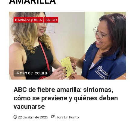
AMARILLA
BARRANQUILLA
SALUD
4 min de lectura
ABC de fiebre amarilla: síntomas,
cómo se previene y quiénes deben
vacunarse
22 de abril de 2025
Hora En Punto