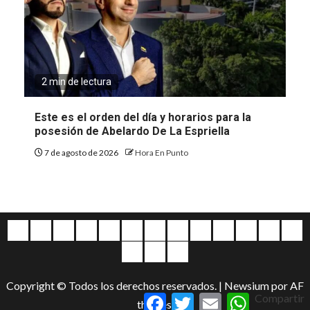
2 min de lectura
Este es el orden del día y horarios para la
posesión de Abelardo De La Espriella
7 de agosto de 2026
Hora En Punto
Quiénes
Escríbanos
Crónicas
Nacionales
Barranquilla
Mundo
Judiciales
Regionales
Educación
Deportes
Opinión
Política
Atl
somos
Cultura
Home
Salud
&
Copyright © Todos los derechos reservados.
|
Newsium
por AF
Entretenimiento
Facebook
Twitter
Email
WhatsApp
Compartir
themes.