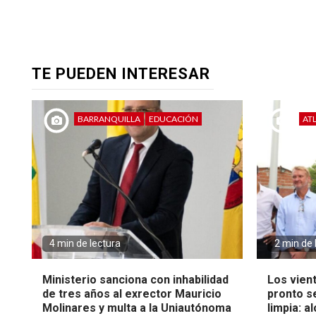
TE PUEDEN INTERESAR
BARRANQUILLA
EDUCACIÓN
AT
4 min de lectura
2 min de 
Ministerio sanciona con inhabilidad
Los vien
de tres años al exrector Mauricio
pronto s
Molinares y multa a la Uniautónoma
limpia: a