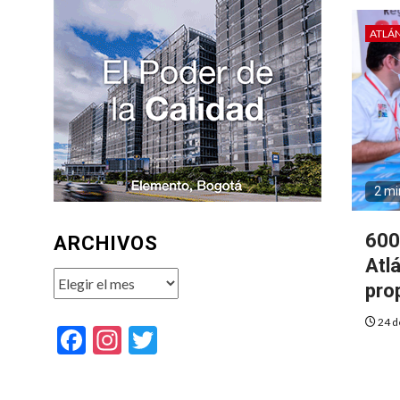
ATLÁ
2 mi
600
ARCHIVOS
Atlá
Archivos
pro
24 d
Facebook
Instagram
Twitter