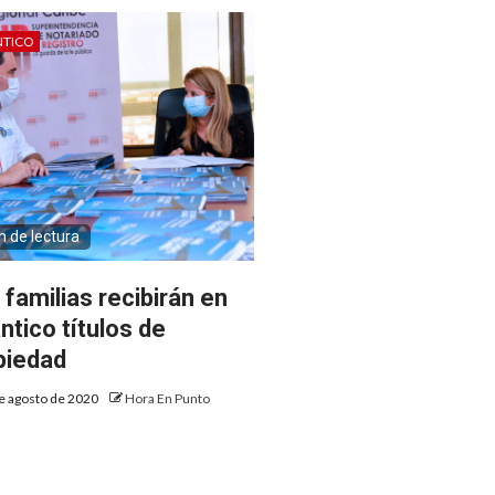
NTICO
n de lectura
 familias recibirán en
ntico títulos de
piedad
e agosto de 2020
Hora En Punto