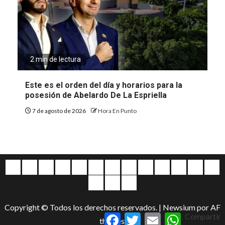
2 min de lectura
Este es el orden del día y horarios para la
posesión de Abelardo De La Espriella
7 de agosto de 2026
Hora En Punto
Quiénes
Escríbanos
Crónicas
Nacionales
Barranquilla
Mundo
Judiciales
Regionales
Educación
Deportes
Opinión
Política
Atl
somos
Cultura
Home
Salud
&
Copyright © Todos los derechos reservados.
|
Newsium
por AF
Entretenimiento
Facebook
Twitter
Email
WhatsApp
Compartir
themes.