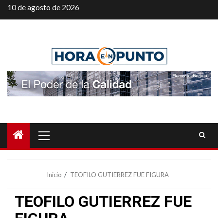
Saltar
10 de agosto de 2026
al
contenido
Menú
principal
Inicio
TEOFILO GUTIERREZ FUE FIGURA
TEOFILO GUTIERREZ FUE