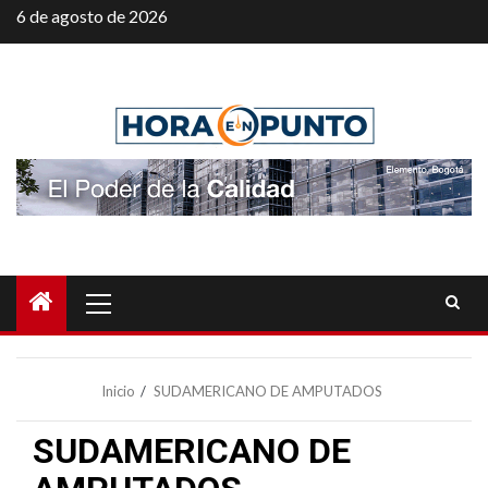
Saltar
6 de agosto de 2026
al
contenido
Menú
principal
Inicio
SUDAMERICANO DE AMPUTADOS
SUDAMERICANO DE