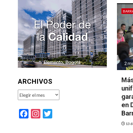
BARR
2 mi
Más
ARCHIVOS
uni
Archivos
gar
en 
Facebook
Instagram
Twitter
Bar
13 d