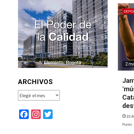
DEPO
2 mi
Jam
ARCHIVOS
‘mú
Archivos
Cat
des
Facebook
Instagram
Twitter
22 d
Punto