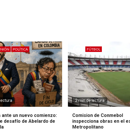
INIÓN
POLÍTICA
FÚTBOL
lectura
2 min de lectura
 ante un nuevo comienzo:
Comision de Conmebol
e desafío de Abelardo de
inspecciona obras en el e
la
Metropolitano