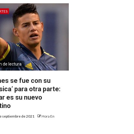
RTES
n de lectura
es se fue con su
sica’ para otra parte:
ar es su nuevo
tino
e septiembre de 2021
Hora En