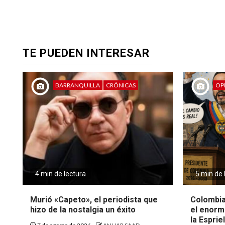
TE PUEDEN INTERESAR
BARRANQUILLA
CRÓNICAS
OP
4 min de lectura
5 min de 
Murió «Capeto», el periodista que
Colombia
hizo de la nostalgia un éxito
el enorm
la Espriel