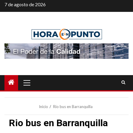
Saltar
7 de agosto de 2026
al
contenido
Menú
principal
Inicio
Rio bus en Barranquilla
Rio bus en Barranquilla