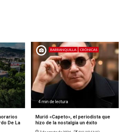
BARRANQUILLA
CRÓNICAS
4 min de lectura
 horarios
Murió «Capeto», el periodista que
rdo De La
hizo de la nostalgia un éxito
7 de agosto de 2026
ANUAR SAAD