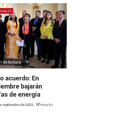
ONALES
n de lectura
o acuerdo: En
iembre bajarán
ifas de energía
e septiembre de 2022
Hora En