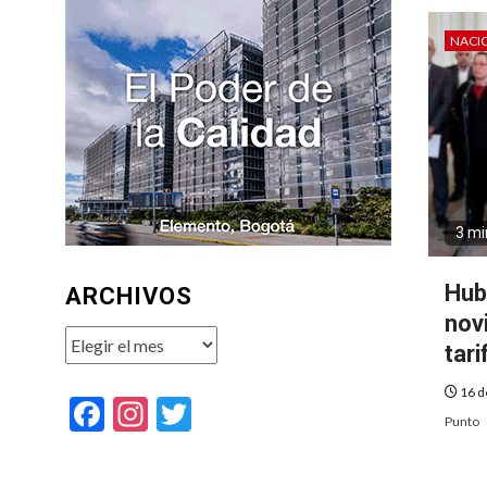
NACI
3 mi
Hub
ARCHIVOS
nov
Archivos
tar
16 d
Facebook
Instagram
Twitter
Punto