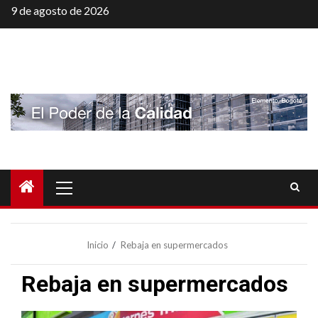
Saltar
9 de agosto de 2026
al
contenido
Menú
principal
Inicio
Rebaja en supermercados
Rebaja en supermercados