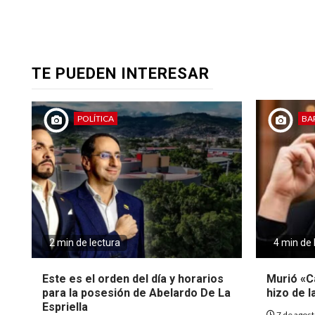
TE PUEDEN INTERESAR
POLÍTICA
BA
2 min de lectura
4 min de 
Este es el orden del día y horarios
Murió «Ca
para la posesión de Abelardo De La
hizo de l
Espriella
7 de agos