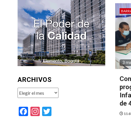
BARR
3 mi
Con
ARCHIVOS
pro
Archivos
Inf
de 
Facebook
Instagram
Twitter
11 d