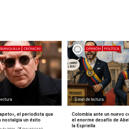
RRANQUILLA
CRÓNICAS
OPINIÓN
POLÍTICA
lectura
5 min de lectura
peto», el periodista que
Colombia ante un nuevo c
a nostalgia un éxito
el enorme desafío de Abe
la Espriella
to de 2026
ANUAR SAAD