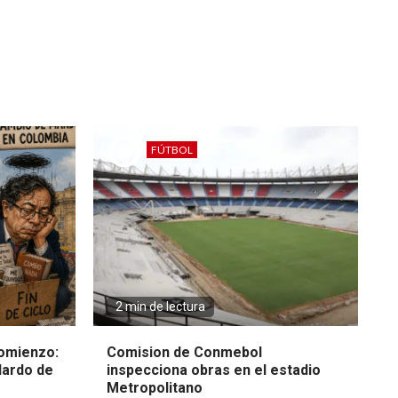
FÚTBOL
2 min de lectura
omienzo:
Comision de Conmebol
lardo de
inspecciona obras en el estadio
Metropolitano