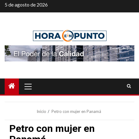
Saltar
5 de agosto de 2026
al
contenido
Menú
principal
Inicio
Petro con mujer en Panamá
Petro con mujer en