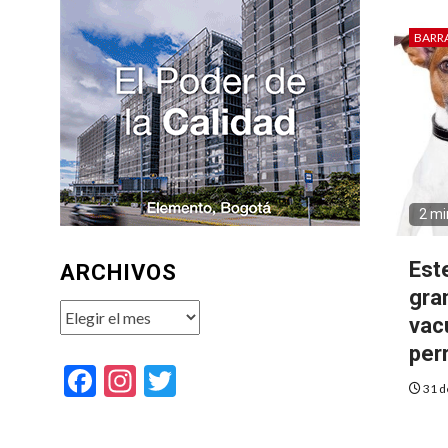
BARR
2 mi
Est
ARCHIVOS
gra
Archivos
vac
per
Facebook
Instagram
Twitter
31 d