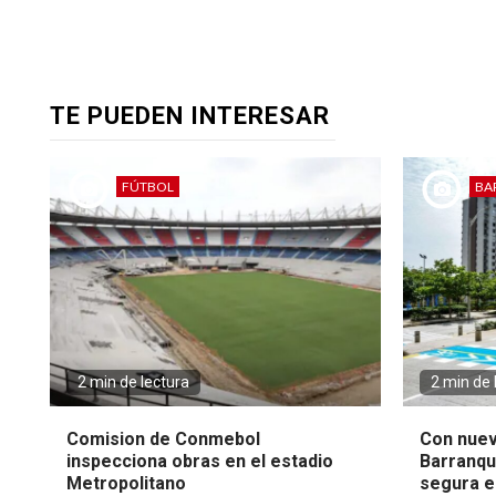
TE PUEDEN INTERESAR
FÚTBOL
BA
2 min de lectura
2 min de 
Comision de Conmebol
Con nuev
inspecciona obras en el estadio
Barranqui
Metropolitano
segura en