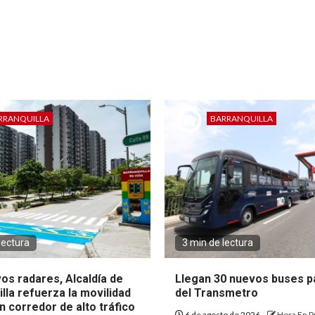
RRANQUILLA
BARRANQUILLA
lectura
3 min de lectura
os radares, Alcaldía de
Llegan 30 nuevos buses pa
lla refuerza la movilidad
del Transmetro
 corredor de alto tráfico
6 de agosto de 2026
Hora En P