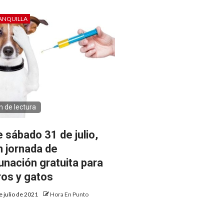
ANQUILLA
n de lectura
e sábado 31 de julio,
n jornada de
unación gratuita para
ros y gatos
e julio de 2021
Hora En Punto