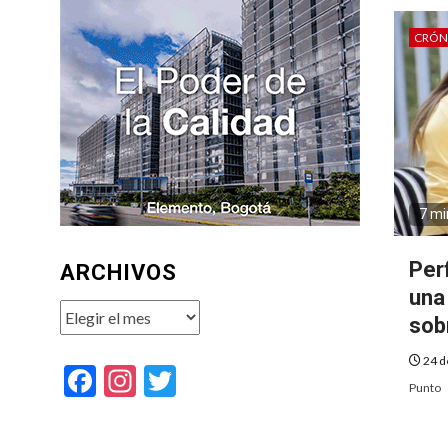
CRÓN
7 mi
Perf
ARCHIVOS
una
Archivos
sobr
24 d
Facebook
Instagram
Twitter
Punto