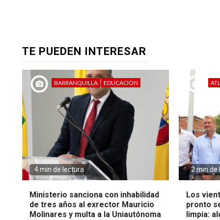
TE PUEDEN INTERESAR
BARRANQUILLA
EDUCACIÓN
AT
4 min de lectura
2 min de 
Ministerio sanciona con inhabilidad
Los vien
de tres años al exrector Mauricio
pronto s
Molinares y multa a la Uniautónoma
limpia: a