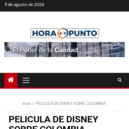
Saltar
9 de agosto de 2026
al
contenido
Menú
principal
Inicio
PELICULA DE DISNEY SOBRE COLOMBIA
PELICULA DE DISNEY