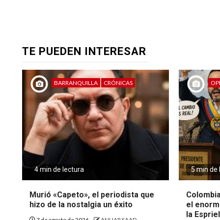
TE PUEDEN INTERESAR
BARRANQUILLA
CRÓNICAS
OP
4 min de lectura
5 min de 
Murió «Capeto», el periodista que
Colombia
hizo de la nostalgia un éxito
el enorm
la Espriel
7 de agosto de 2026
ANUAR SAAD