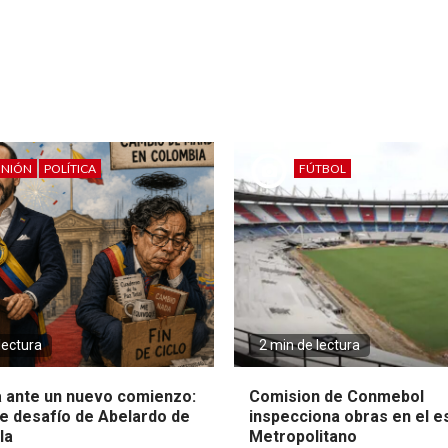
INIÓN
POLÍTICA
FÚTBOL
lectura
2 min de lectura
 ante un nuevo comienzo:
Comision de Conmebol
e desafío de Abelardo de
inspecciona obras en el e
la
Metropolitano