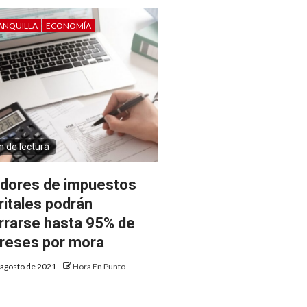
ANQUILLA
ECONOMÍA
n de lectura
dores de impuestos
tritales podrán
rrarse hasta 95% de
ereses por mora
 agosto de 2021
Hora En Punto