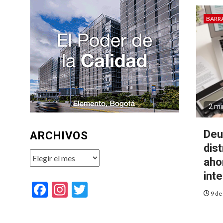
BARR
2 mi
Deu
ARCHIVOS
dis
Archivos
aho
int
Facebook
Instagram
Twitter
9 de