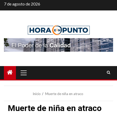
Saltar
7 de agosto de 2026
al
contenido
Menú
principal
Inicio
Muerte de niña en atraco
Muerte de niña en atraco