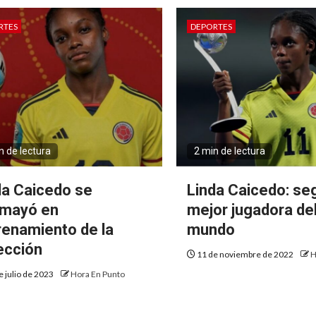
RTES
DEPORTES
n de lectura
2 min de lectura
da Caicedo se
Linda Caicedo: se
mayó en
mejor jugadora de
renamiento de la
mundo
ección
11 de noviembre de 2022
H
e julio de 2023
Hora En Punto