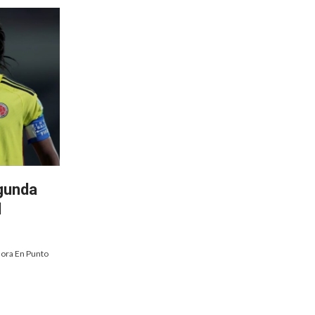
gunda
l
ora En Punto