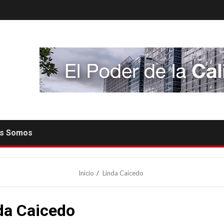
es Somos
Inicio
Linda Caicedo
da Caicedo