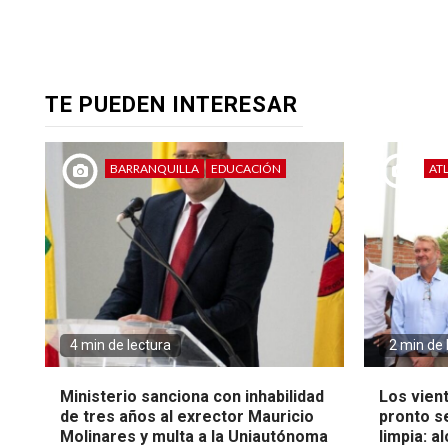
TE PUEDEN INTERESAR
BARRANQUILLA
EDUCACIÓN
AT
4 min de lectura
2 min de 
Ministerio sanciona con inhabilidad
Los vien
de tres años al exrector Mauricio
pronto s
Molinares y multa a la Uniautónoma
limpia: a