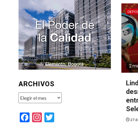
DEPO
2 mi
Lin
ARCHIVOS
des
Archivos
ent
Sel
Facebook
Instagram
Twitter
27 d