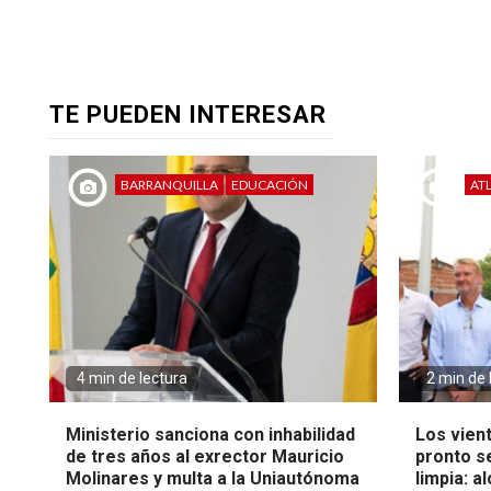
TE PUEDEN INTERESAR
BARRANQUILLA
EDUCACIÓN
AT
4 min de lectura
2 min de 
Ministerio sanciona con inhabilidad
Los vien
de tres años al exrector Mauricio
pronto s
Molinares y multa a la Uniautónoma
limpia: a