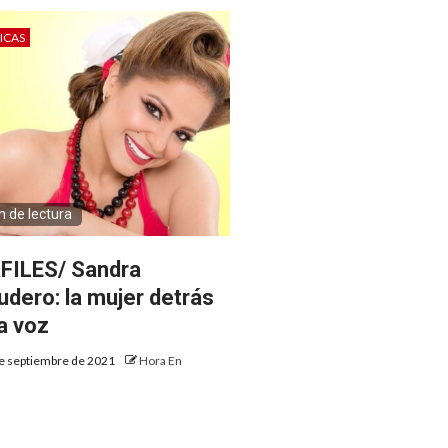
ICAS
n de lectura
FILES/ Sandra
udero: la mujer detrás
la voz
e septiembre de 2021
Hora En