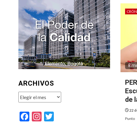
CRÓN
8 mi
PER
ARCHIVOS
Esc
Archivos
de 
22 d
Facebook
Instagram
Twitter
Punto