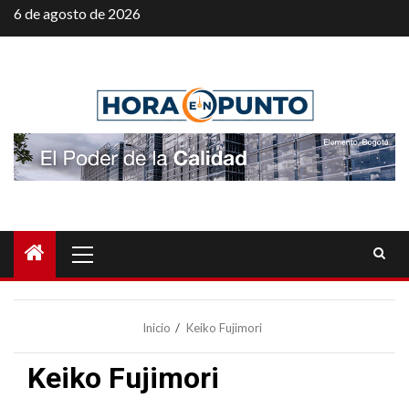
Saltar
6 de agosto de 2026
al
contenido
Menú
principal
Inicio
Keiko Fujimori
Keiko Fujimori