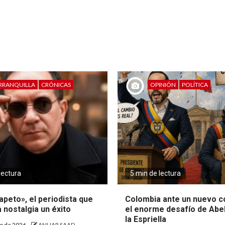
RRANQUILLA
CRÓNICAS
OPINIÓN
POLÍTICA
lectura
5 min de lectura
peto», el periodista que
Colombia ante un nuevo c
a nostalgia un éxito
el enorme desafío de Abe
la Espriella
to de 2026
ANUAR SAAD