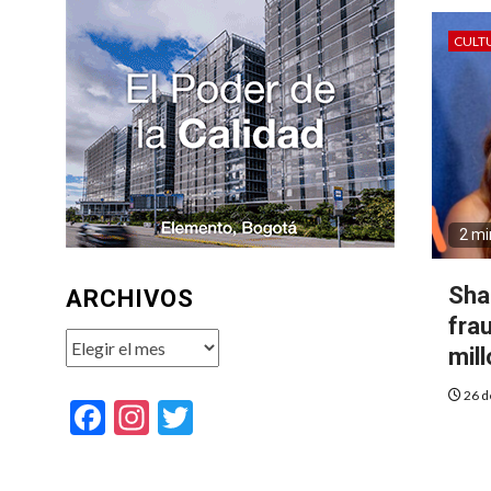
CULT
2 mi
Shak
ARCHIVOS
fra
Archivos
mil
26 d
Facebook
Instagram
Twitter