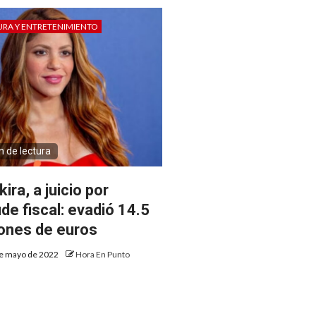
URA Y ENTRETENIMIENTO
n de lectura
ira, a juicio por
ude fiscal: evadió 14.5
lones de euros
e mayo de 2022
Hora En Punto