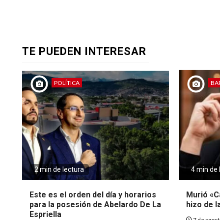
TE PUEDEN INTERESAR
POLÍTICA
BA
2 min de lectura
4 min de 
Este es el orden del día y horarios
Murió «Ca
para la posesión de Abelardo De La
hizo de l
Espriella
7 de agos