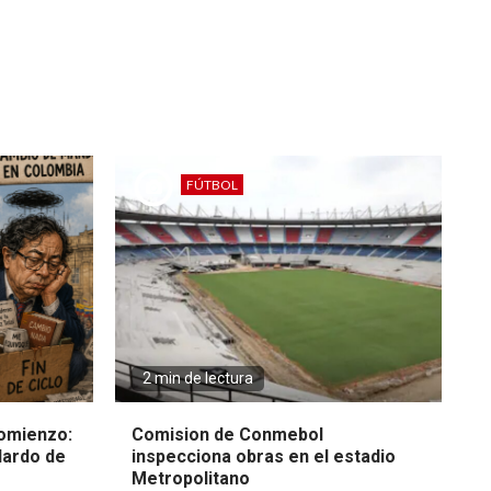
FÚTBOL
2 min de lectura
omienzo:
Comision de Conmebol
lardo de
inspecciona obras en el estadio
Metropolitano