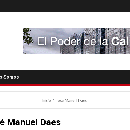
es Somos
Inicio
José Manuel Daes
é Manuel Daes