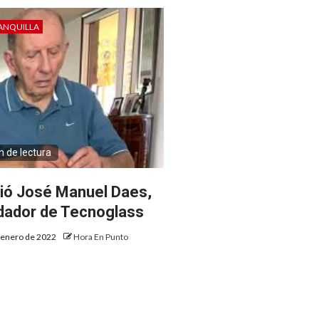
ANQUILLA
n de lectura
ió José Manuel Daes,
dador de Tecnoglass
 enero de 2022
Hora En Punto