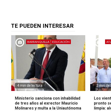
TE PUEDEN INTERESAR
BARRANQUILLA
EDUCACIÓN
AT
4 min de lectura
2 min de 
Ministerio sanciona con inhabilidad
Los vien
de tres años al exrector Mauricio
pronto s
Molinares y multa a la Uniautónoma
limpia: a