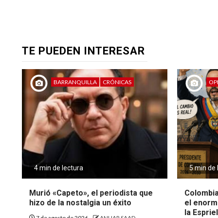
TE PUEDEN INTERESAR
BARRANQUILLA
CRÓNICAS
OP
4 min de lectura
5 min de 
Murió «Capeto», el periodista que
Colombia
hizo de la nostalgia un éxito
el enorm
la Espriel
7 de agosto de 2026
ANUAR SAAD