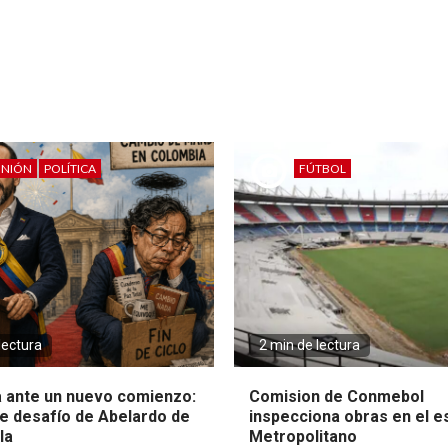
INIÓN
POLÍTICA
FÚTBOL
lectura
2 min de lectura
 ante un nuevo comienzo:
Comision de Conmebol
e desafío de Abelardo de
inspecciona obras en el e
la
Metropolitano