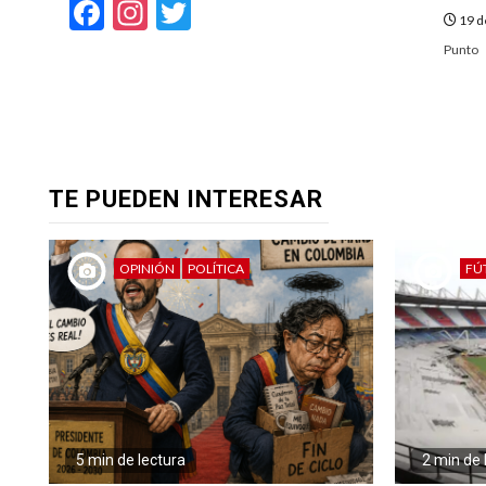
Facebook
Instagram
Twitter
19 d
Punto
TE PUEDEN INTERESAR
OPINIÓN
POLÍTICA
FÚ
5 min de lectura
2 min de 