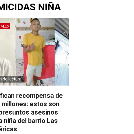
MICIDAS NIÑA
IALES
n de lectura
ifican recompensa de
 millones: estos son
 presuntos asesinos
a niña del barrio Las
ricas