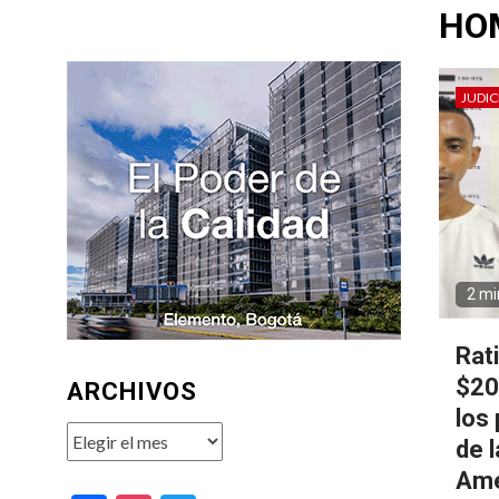
HO
JUDIC
2 mi
Rat
$20
ARCHIVOS
los
Archivos
de l
Amé