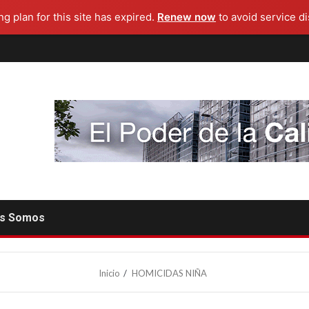
g plan for this site has expired.
Renew now
to avoid service di
es Somos
Inicio
HOMICIDAS NIÑA