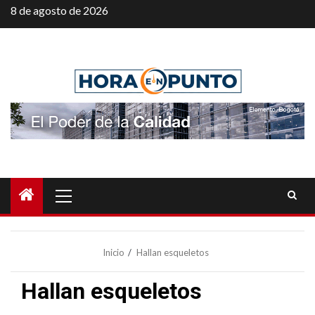
Saltar
8 de agosto de 2026
al
contenido
Menú
principal
Inicio
Hallan esqueletos
Hallan esqueletos