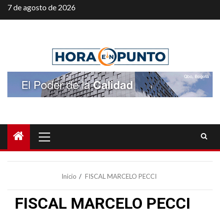
Saltar
7 de agosto de 2026
al
contenido
Menú
principal
Inicio
FISCAL MARCELO PECCI
FISCAL MARCELO PECCI