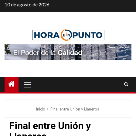
Saltar
10 de agosto de 2026
al
contenido
Menú
principal
Inicio
Final entre Unión y Llaneros
Final entre Unión y