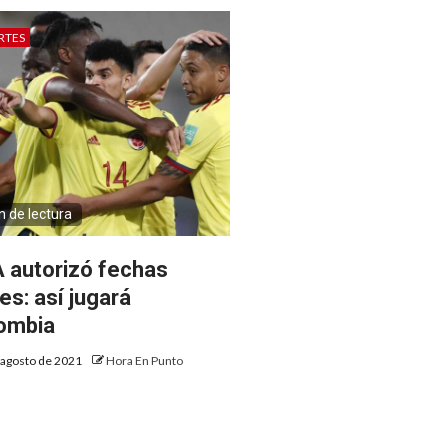
RTES
n de lectura
A autorizó fechas
les: así jugará
ombia
 agosto de 2021
Hora En Punto