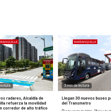
RRANQUILLA
BARRANQUILLA
lectura
3 min de lectura
os radares, Alcaldía de
Llegan 30 nuevos buses pa
lla refuerza la movilidad
del Transmetro
 corredor de alto tráfico
6 de agosto de 2026
Hora En P