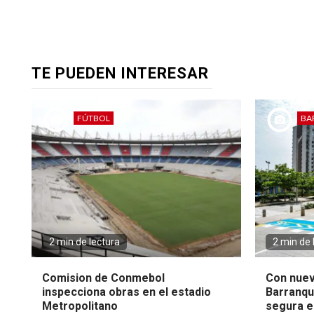
TE PUEDEN INTERESAR
FÚTBOL
BA
2 min de lectura
2 min de 
Comision de Conmebol
Con nuev
inspecciona obras en el estadio
Barranqui
Metropolitano
segura en