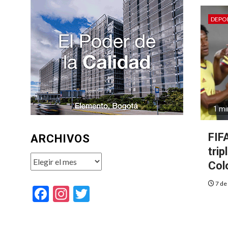
DEPO
1 mi
FIF
ARCHIVOS
trip
Archivos
Col
7 de
Facebook
Instagram
Twitter