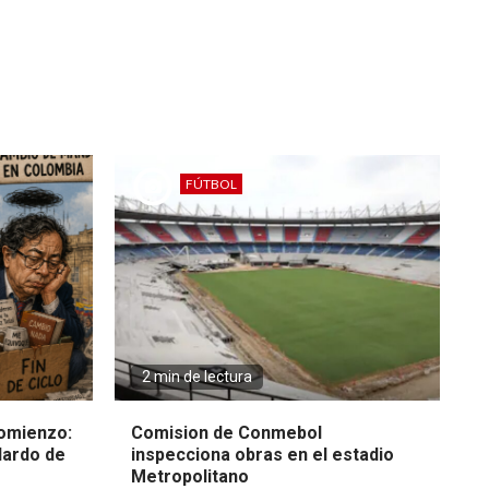
FÚTBOL
2 min de lectura
omienzo:
Comision de Conmebol
lardo de
inspecciona obras en el estadio
Metropolitano