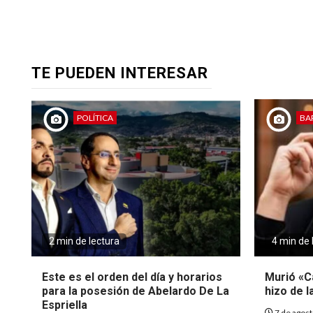
TE PUEDEN INTERESAR
POLÍTICA
BA
2 min de lectura
4 min de 
Este es el orden del día y horarios
Murió «Ca
para la posesión de Abelardo De La
hizo de l
Espriella
7 de agos