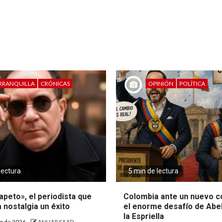
RRANQUILLA
CRÓNICAS
OPINIÓN
POLÍTICA
lectura
5 min de lectura
peto», el periodista que
Colombia ante un nuevo c
a nostalgia un éxito
el enorme desafío de Abe
la Espriella
to de 2026
ANUAR SAAD