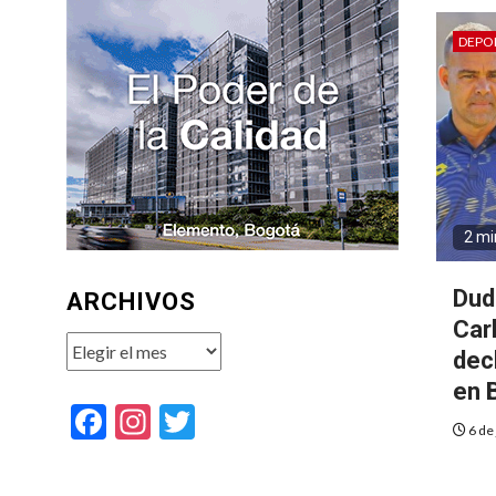
DEPO
2 mi
Dud
ARCHIVOS
Car
Archivos
dec
en 
Facebook
Instagram
Twitter
6 de