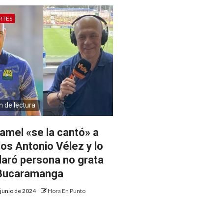
RTES
n de lectura
amel «se la cantó» a
los Antonio Vélez y lo
laró persona no grata
Bucaramanga
 junio de 2024
Hora En Punto