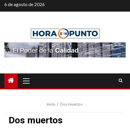
Saltar
6 de agosto de 2026
al
contenido
Menú
principal
Inicio
Dos muertos
Dos muertos