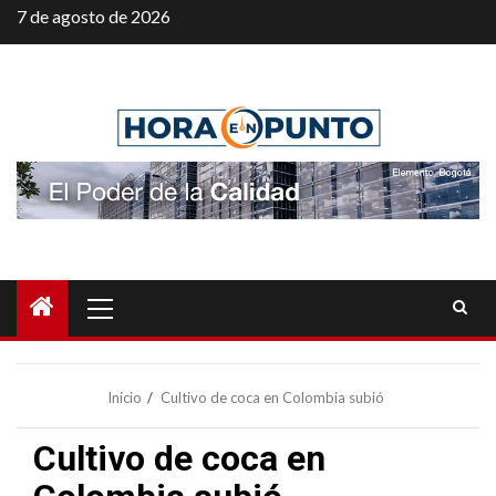
Saltar
7 de agosto de 2026
al
contenido
Menú
principal
Inicio
Cultivo de coca en Colombia subió
Cultivo de coca en