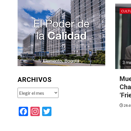
CULT
3 mi
Mue
ARCHIVOS
Cha
Archivos
‘Fri
28 d
Facebook
Instagram
Twitter