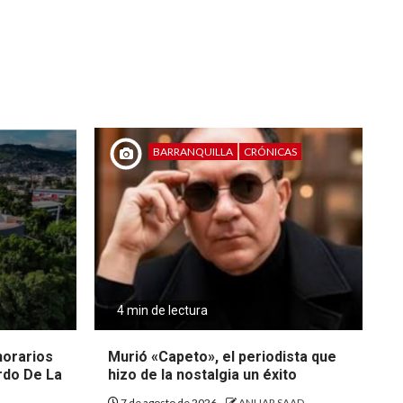
BARRANQUILLA
CRÓNICAS
4 min de lectura
 horarios
Murió «Capeto», el periodista que
rdo De La
hizo de la nostalgia un éxito
7 de agosto de 2026
ANUAR SAAD