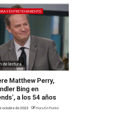
URA Y ENTRETENIMIENTO
n de lectura
re Matthew Perry,
ndler Bing en
ends’, a los 54 años
e octubre de 2023
Hora En Punto