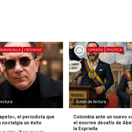
RRANQUILLA
CRÓNICAS
OPINIÓN
POLÍTICA
lectura
5 min de lectura
peto», el periodista que
Colombia ante un nuevo c
a nostalgia un éxito
el enorme desafío de Abe
la Espriella
to de 2026
ANUAR SAAD