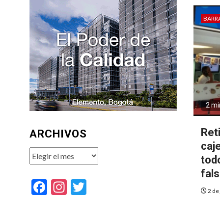
BARR
2 mi
Ret
ARCHIVOS
caje
Archivos
todo
fal
Facebook
Instagram
Twitter
2 de