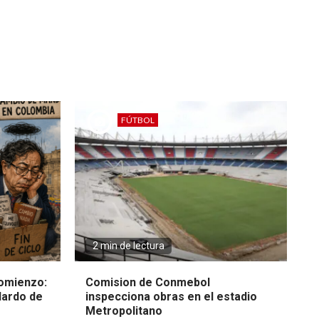
FÚTBOL
2 min de lectura
omienzo:
Comision de Conmebol
lardo de
inspecciona obras en el estadio
Metropolitano