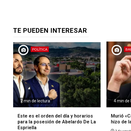
TE PUEDEN INTERESAR
POLÍTICA
BA
2 min de lectura
4 min de 
Este es el orden del día y horarios
Murió «Ca
para la posesión de Abelardo De La
hizo de l
Espriella
7 de agos