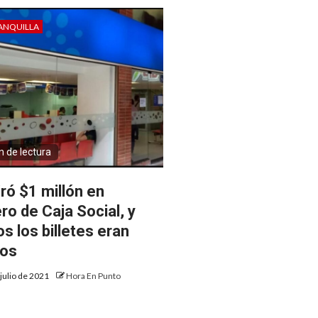
ANQUILLA
n de lectura
iró $1 millón en
ro de Caja Social, y
s los billetes eran
sos
 julio de 2021
Hora En Punto