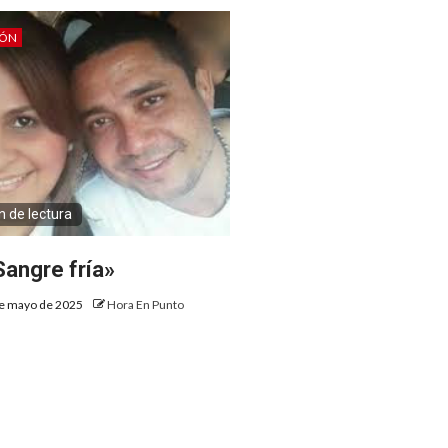
IÓN
n de lectura
Sangre fría»
e mayo de 2025
Hora En Punto