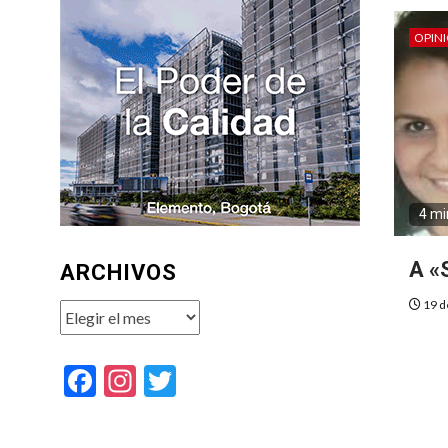
OPIN
4 mi
A «
ARCHIVOS
19 d
Archivos
Facebook
Instagram
Twitter