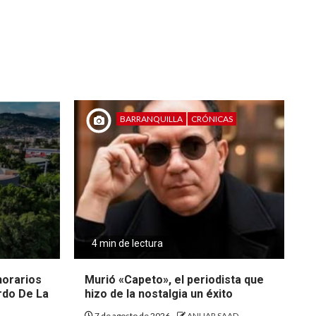
BARRANQUILLA
CRÓNICAS
4 min de lectura
 horarios
Murió «Capeto», el periodista que
rdo De La
hizo de la nostalgia un éxito
7 de agosto de 2026
ANUAR SAAD