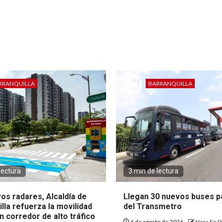
RRANQUILLA
BARRANQUILLA
lectura
3 min de lectura
os radares, Alcaldía de
Llegan 30 nuevos buses pa
lla refuerza la movilidad
del Transmetro
 corredor de alto tráfico
6 de agosto de 2026
Hora En P