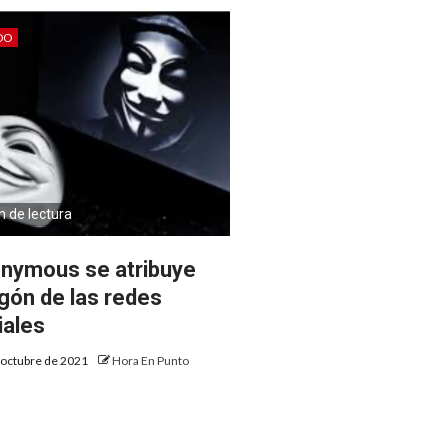
DO
n de lectura
nymous se atribuye
gón de las redes
iales
 octubre de 2021
Hora En Punto