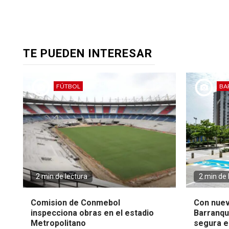
TE PUEDEN INTERESAR
FÚTBOL
BA
2 min de lectura
2 min de 
Comision de Conmebol
Con nuev
inspecciona obras en el estadio
Barranqui
Metropolitano
segura en