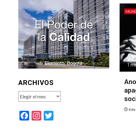
MUN
1 mi
Ano
ARCHIVOS
apa
Archivos
soc
4 de
Facebook
Instagram
Twitter