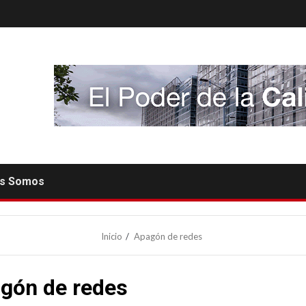
es Somos
Inicio
Apagón de redes
gón de redes