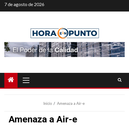
Saltar
7 de agosto de 2026
al
contenido
Menú
principal
Inicio
Amenaza a Air-e
Amenaza a Air-e