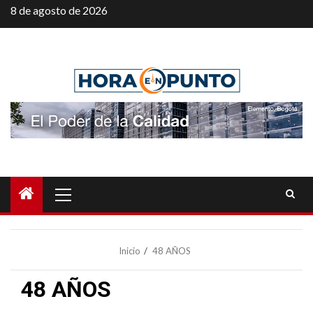
Saltar
8 de agosto de 2026
al
contenido
Menú
principal
Inicio
48 AÑOS
48 AÑOS