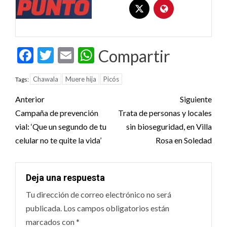
Facebook
Twitter
Email
WhatsApp
Compartir
Chawala
Muere hija
Picós
Tags:
Post
Anterior
Siguiente
navigation
Campaña de prevención
Trata de personas y locales
vial: ‘Que un segundo de tu
sin bioseguridad, en Villa
celular no te quite la vida’
Rosa en Soledad
Deja una respuesta
Tu dirección de correo electrónico no será
publicada.
Los campos obligatorios están
marcados con
*