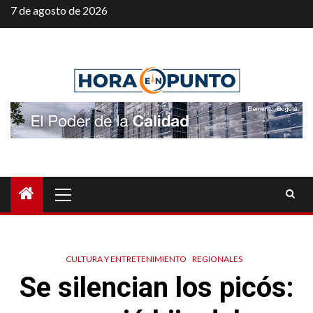
Saltar
7 de agosto de 2026
al
contenido
Menú
principal
CULTURA Y ENTRETENIMIENTO
REGIONALES
Se silencian los picós: