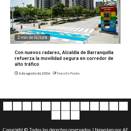
2 min de lectura
Con nuevos radares, Alcaldía de Barranquilla
refuerza la movilidad segura en corredor de
alto tráfico
6 de agosto de 2026
Hora En Punto
Quiénes
Escríbanos
Crónicas
Nacionales
Barranquilla
Mundo
Judiciales
Regionales
Educación
Deportes
Opinión
Política
Atl
somos
Cultura
Home
Salud
&
Copyright © Todos los derechos reservados.
|
Newsium
por AF