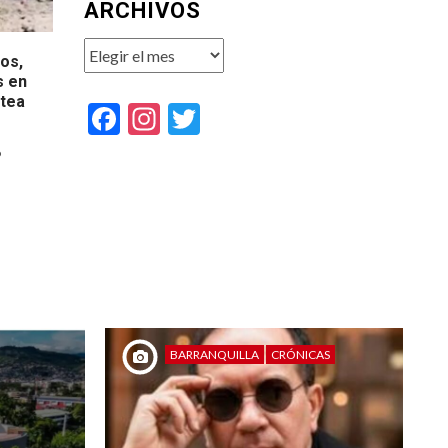
ARCHIVOS
Archivos
tos,
s en
stea
Facebook
Instagram
Twitter
o
BARRANQUILLA
CRÓNICAS