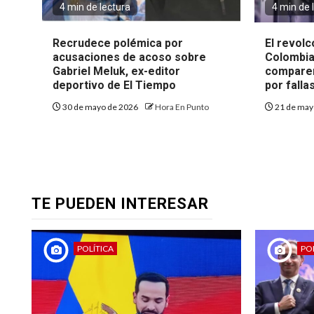
4 min de lectura
4 min de 
Recrudece polémica por
El revolc
acusaciones de acoso sobre
Colombia
Gabriel Meluk, ex-editor
comparen
deportivo de El Tiempo
por falla
30 de mayo de 2026
Hora En Punto
21 de may
TE PUEDEN INTERESAR
POLÍTICA
POL