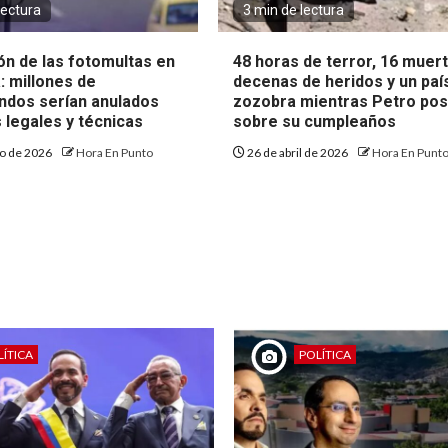
lectura
3 min de lectura
ón de las fotomultas en
48 horas de terror, 16 muer
: millones de
decenas de heridos y un paí
dos serían anulados
zozobra mientras Petro po
s legales y técnicas
sobre su cumpleaños
o de 2026
Hora En Punto
26 de abril de 2026
Hora En Punt
ÍTICA
POLÍTICA