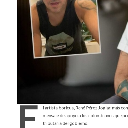
E
l artista boricua, René Pérez Joglar, más co
mensaje de apoyo a los colombianos que pro
tributaria del gobierno.