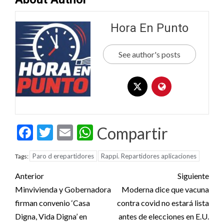
Hora En Punto
See author's posts
Facebook
Twitter
Email
WhatsApp
Compartir
Paro d erepartidores
Rappi. Repartidores aplicaciones
Tags:
Post
Anterior
Siguiente
navigation
Minvivienda y Gobernadora
Moderna dice que vacuna
firman convenio ‘Casa
contra covid no estará lista
Digna, Vida Digna’ en
antes de elecciones en E.U.